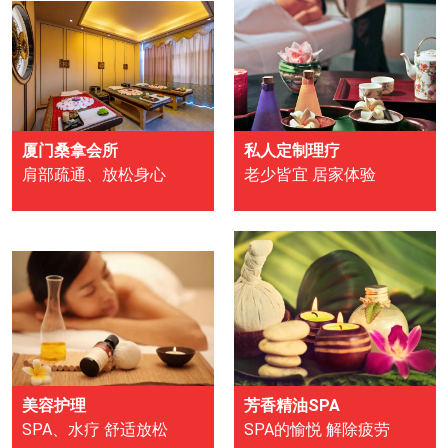
厦门桑拿会所
私人定制理疗
肩部疏通、放松身心
老少皆宜 居家体验
美容护理
芳香精油SPA
SPA、水疗 舒适放松
SPA的愉悦 解除疲劳